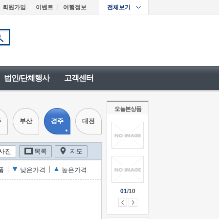
회원가입
이벤트
여행정보
전체보기
법인/단체행사
고객센터
오늘본상품
주
부산
경주
대전
사진
목록
지도
품
낮은가격
높은가격
01
/10