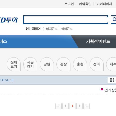
로그인
예약확인
마이페이지
인기 검색어
비치콘도
설악콘도
버스
기획전/이벤트
전체
서울
강원
경상
충청
전라
제
보기
경기
TOTAL : 0
인기상
1