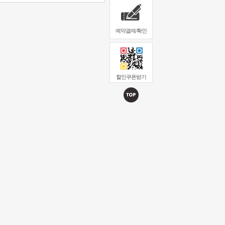
예약결제/확인
할인쿠폰받기