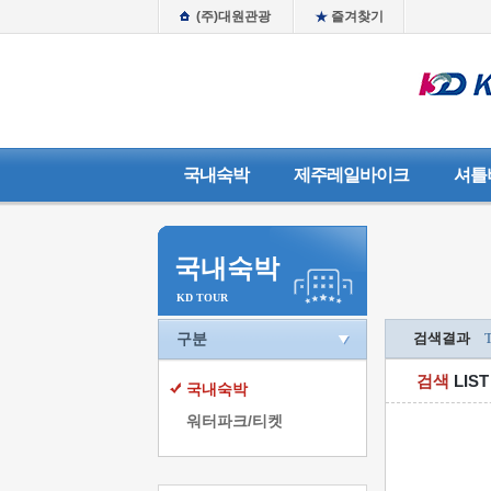
(주)대원관광
즐겨찾기
국내숙박
제주레일바이크
셔틀
국내숙박
KD TOUR
구분
검색결과
검색
LIST
국내숙박
워터파크/티켓