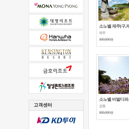
소노벨 제주[구,제
제주
300,000원
소노벨 비발디파크(
고객센터
강원
300,000원