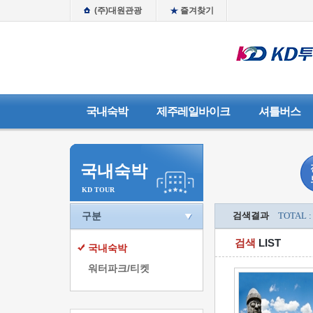
(주)대원관광
즐겨찾기
국내숙박
제주레일바이크
셔틀버스
국내숙박
KD TOUR
구분
검색결과
TOTAL :
검색
LIST
국내숙박
워터파크/티켓