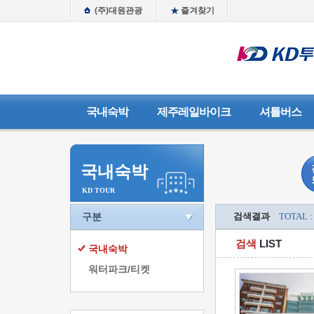
(주)대원관광
즐겨찾기
국내숙박
제주레일바이크
셔틀버스
국내숙박
KD TOUR
구분
검색결과
TOTAL :
검색
LIST
국내숙박
워터파크/티켓