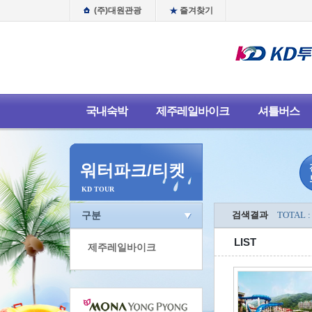
(주)대원관광
즐겨찾기
국내숙박
제주레일바이크
셔틀버스
워터파크/티켓
KD TOUR
구분
검색결과
TOTAL :
LIST
제주레일바이크