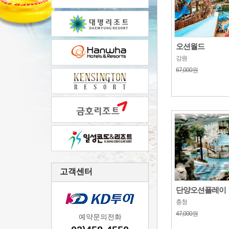
오션월드
강원
67,000원
고객센터
단양오션플레이
충청
47,000원
예약문의전화