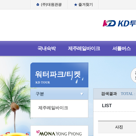
(주)대원관광
즐겨찾기
국내숙박
제주레일바이크
셔틀버스
워터파크/티켓
KD TOUR
구분
검색결과
TOTAL :
LIST
제주레일바이크
사진