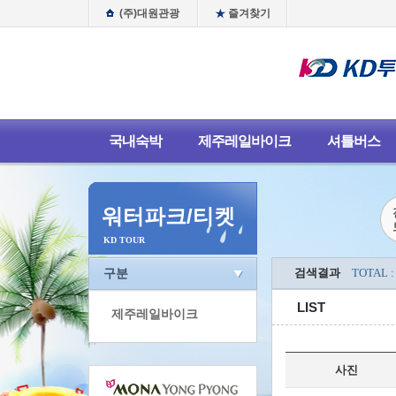
(주)대원관광
즐겨찾기
국내숙박
제주레일바이크
셔틀버스
워터파크/티켓
KD TOUR
구분
검색결과
TOTAL :
LIST
제주레일바이크
사진