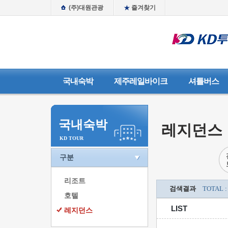
(주)대원관광
즐겨찾기
국내숙박
제주레일바이크
셔틀버스
국내숙박
레지던스
KD TOUR
구분
리조트
검색결과
TOTAL :
호텔
LIST
레지던스