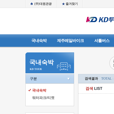
(주)대원관광
즐겨찾기
국내숙박
제주레일바이크
셔틀버스
국내숙박
KD TOUR
구분
검색결과
TOTAL :
검색
LIST
국내숙박
워터파크/티켓