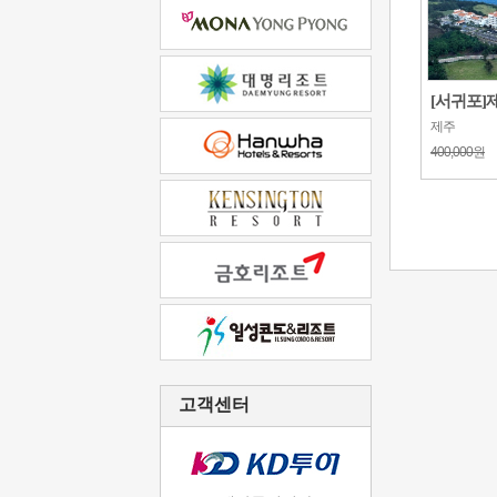
[서귀포]
제주
400,000원
고객센터