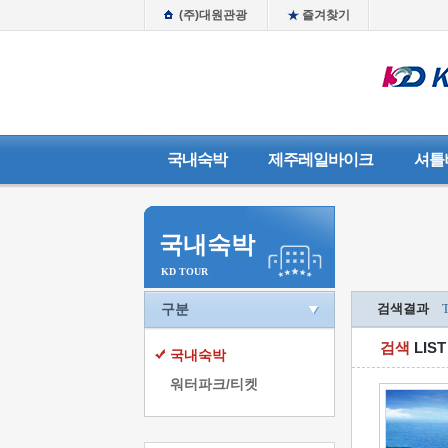
(주)대원관광
즐겨찾기
국내숙박
제주레일바이크
셔틀
국내숙박
KD TOUR
구분
검색결과
검색
LIST
국내숙박
워터파크/티켓