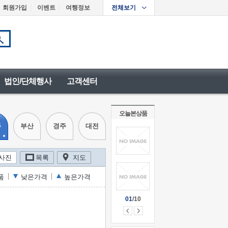
회원가입
이벤트
여행정보
전체보기
법인/단체행사
고객센터
오늘본상품
주
부산
경주
대전
사진
목록
지도
품
낮은가격
높은가격
01
/10