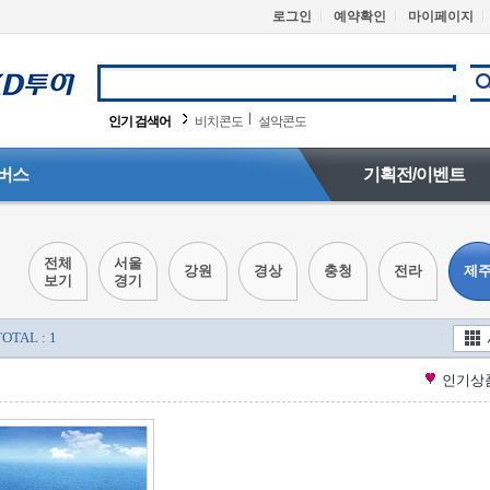
로그인
예약확인
마이페이지
인기 검색어
비치콘도
설악콘도
버스
기획전/이벤트
전체
서울
강원
경상
충청
전라
제
보기
경기
TOTAL : 1
인기상