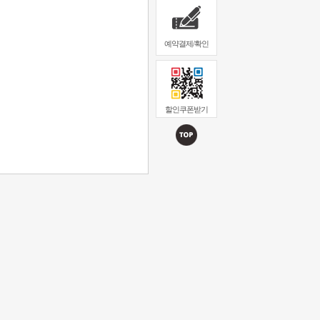
예약결제/확인
할인쿠폰받기