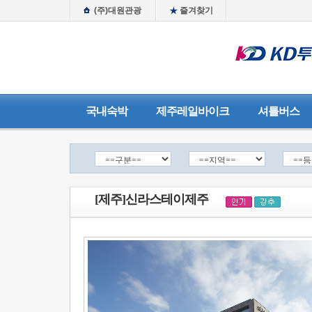
(주)대원관광
즐겨찾기
국내숙박
제주레일바이크
셔틀버스
[제주]신라스테이제주