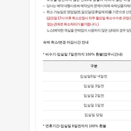
당사는 예약 대행사로써 예약상의 문제이외에 숙박상품자체의
취소 가능일은 영업일(토,일요일/공휴일제외)를 기준으로 산정
(금요일 17시 이후 취소요청시 차주 월요일 취소수수료 규정
없는관계로 취소처리가 불가합니다. )
노쇼(예약한 객실을 연락없이 사용하지 않은 상태)의 경우 당일
숙박 취소/변경 마감시간 안내
* 비수기-입실일 7일전까지 100% 환불(업무시간내)
구분
입실일6일~4일전
입실일 3일전
입실일 2일전
입실일 1일전
입실일 당일
* 연휴기간-입실일 8일전까지 100% 환불