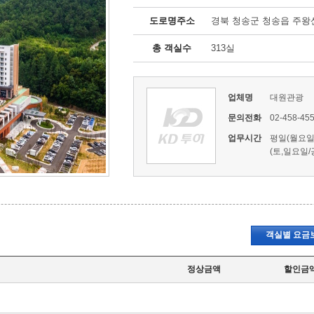
도로명주소
경북 청송군 청송읍 주왕산로
총 객실수
313실
업체명
대원관광
문의전화
02-458-45
업무시간
평일(월요일~금
(토,일요일/
객실별 요금
정상금액
할인금