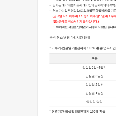
당사는 예약 대행사로써 예약상의 문제이외에 숙박
취소 가능일은 영업일(토,일요일/공휴일제외)를 기준
(금요일 17시 이후 취소요청시 차주 월요일 취소수
없는관계로 취소처리가 불가합니다. )
노쇼(예약한 객실을 연락없이 사용하지 않은 상태)의
숙박 취소/변경 마감시간 안내
* 비수기-입실일 7일전까지 100% 환불(업무시간
구분
입실일6일~4일전
입실일 3일전
입실일 2일전
입실일 1일전
입실일 당일
* 연휴기간-입실일 8일전까지 100% 환불