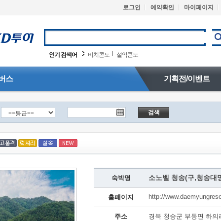
로그인
예약확인
마이페이지
인기 검색어
비치콘도
설악콘도
버스
기획전/이벤트
검색
소노벨 청송(구,청송대
숙박명
http://www.daemyungreso
홈페이지
주소
경북 청송군 부동면 하의리