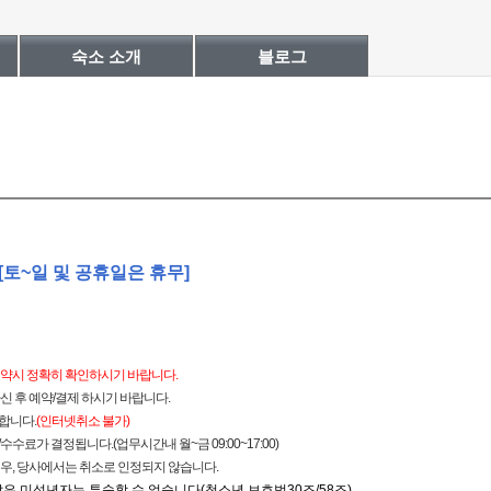
숙소 소개
블로그
0 [토~일 및 공휴일은 휴무]
예약시 정확히 확인하시기 바랍니다.
신 후 예약/결제 하시기 바랍니다.
합니다.
(
인터넷취소 불가)
료가 결정됩니다.(업무시간내 월~금 09:00~17:00)
우, 당사에서는 취소로 인정되지 않습니다.
않은
미성년
자는 투숙할 수 없습니다(청소년 보호법30조/58조)