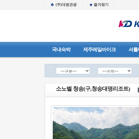
(주)대원관광
즐겨찾기
국내숙박
제주레일바이크
셔틀
소노벨 청송(구,청송대명리조트)