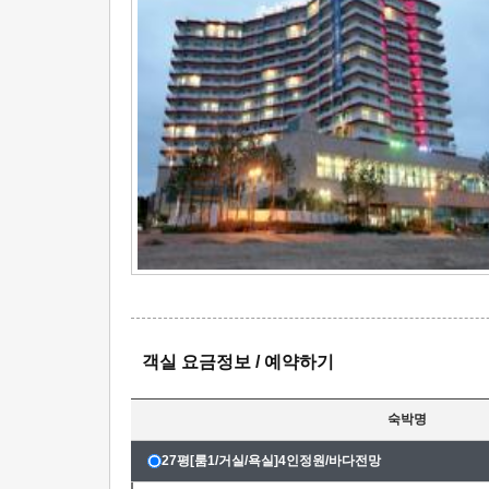
객실 요금정보 / 예약하기
숙박명
27평[룸1/거실/욕실]4인정원/바다전망