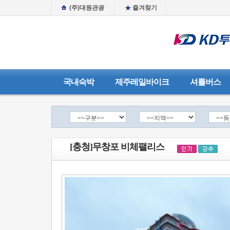
(주)대원관광
즐겨찾기
국내숙박
제주레일바이크
셔틀버스
[충청]무창포 비체팰리스