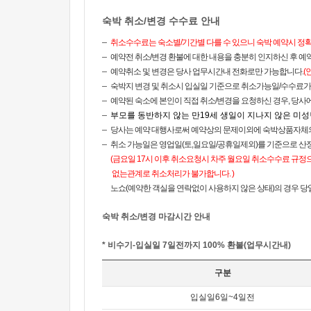
숙박 취소/변경 수수료 안내
취소수수료는 숙소별/기간별 다를 수 있으니 숙박 예약시 정
예약전 취소/변경 환불에 대한 내용을 충분히 인지하신 후 예
예약취소 및 변경은 당사 업무시간내 전화로만 가능합니다.
(
숙박지 변경 및 취소시 입실일 기준으로 취소가능일/수수료가 결정
예약된 숙소에 본인이 직접 취소/변경을 요청하신 경우, 당사
부모를 동반하지 않는 만19세 생일이 지나지 않은
미성
당사는 예약 대행사로써 예약상의 문제이외에 숙박상품자체의
취소 가능일은 영업일(토,일요일/공휴일제외)를 기준으로 산정
(금요일 17시 이후 취소요청시 차주 월요일 취소수수료 규정
없는관계로 취소처리가 불가합니다. )
노쇼(예약한 객실을 연락없이 사용하지 않은 상태)의 경우 당일
숙박 취소/변경 마감시간 안내
* 비수기-입실일 7일전까지 100% 환불(업무시간내)
구분
입실일6일~4일전